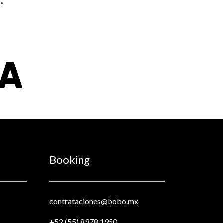
Booking
contrataciones@bobo.mx
+52 (55) 8978 1950