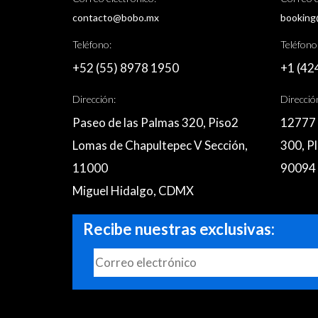
contacto@bobo.mx
booking
Teléfono:
Teléfono
+52 (55) 8978 1950
+1 (42
Dirección:
Direcció
Paseo de las Palmas 320, Piso2
12777 
Lomas de Chapultepec V Sección,
300, Pl
11000
90094
Miguel Hidalgo, CDMX
Recibe nuestras exclusivas: