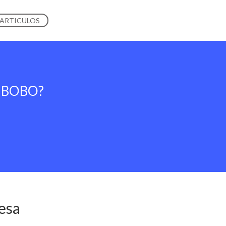
 ARTICULOS
en BOBO?
esa
.