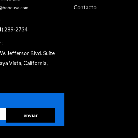
Contacto
@bobousa.com
:
4) 289-2734
n:
W. Jefferson Blvd. Suite
aya Vista, California,