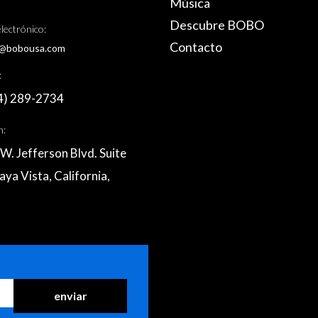
Música
Descubre BOBO
lectrónico:
Contacto
@bobousa.com
:
4) 289-2734
n:
W. Jefferson Blvd. Suite
aya Vista, California,