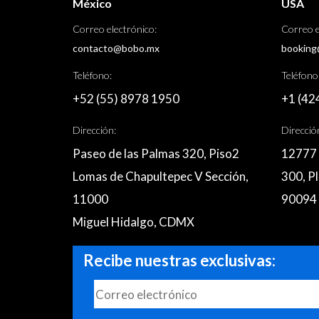
México
USA
Correo electrónico:
Correo e
contacto@bobo.mx
booking
Teléfono:
Teléfono
+52 (55) 8978 1950
+1 (42
Dirección:
Direcció
Paseo de las Palmas 320, Piso2
12777 
Lomas de Chapultepec V Sección,
300, Pl
11000
90094
Miguel Hidalgo, CDMX
Recibe nuestras exclusivas: