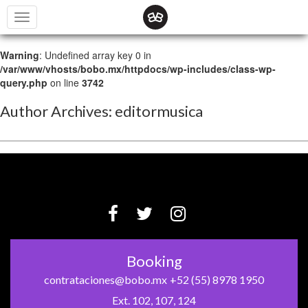
*
Toggle
navigation
Warning
: Undefined array key 0 in
/var/www/vhosts/bobo.mx/httpdocs/wp-includes/class-wp-
query.php
on line
3742
Author Archives: editormusica
Booking
contrataciones@bobo.mx
+52 (55) 8978 1950
Ext. 102, 107, 124